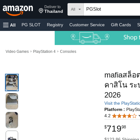
Deliver to
All
Thailand
PG SLOT
Registry
Customer Service
Gift Cards
S
All
›
›
Video Games
PlayStation 4
Consoles
mafiaสล็อต
คาสิโน ระ
2026
Visit the PlayStat
Platform :
PlaySt
4.2
719
$
98
$123.86 Shipping