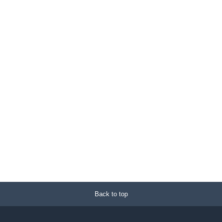
Back to top