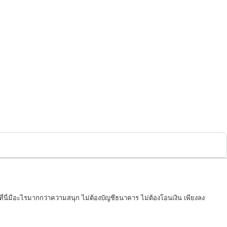
ที่นี่มีอะไรมากกว่าความสนุก ไม่ต้องบัญชีธนาคาร ไม่ต้องโอนเงิน เพียงลง