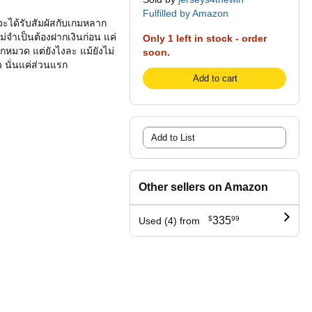
Fulfilled by Amazon
จะได้รับสัมผัสกับเกมหลาก
ไม่จำเป็นต้องฝากเงินก่อน แค่
Only 1 left in stock - order
กหมวด แต่ยังไงละ แม้ยังไม่
soon.
 นั่นแค่ส่วนแรก
Add to cart
Add to List
Other sellers on Amazon
$
335
99
Used (4) from