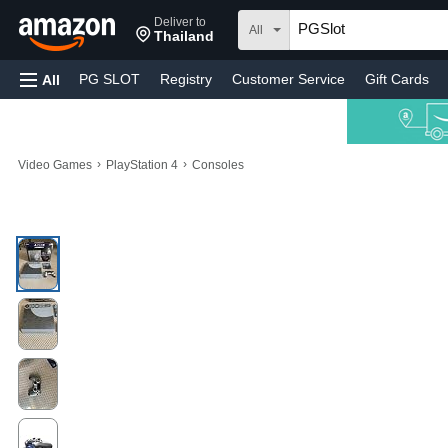
Deliver to
All
Thailand
PG SLOT
Registry
Customer Service
Gift Cards
All
›
›
Video Games
PlayStation 4
Consoles