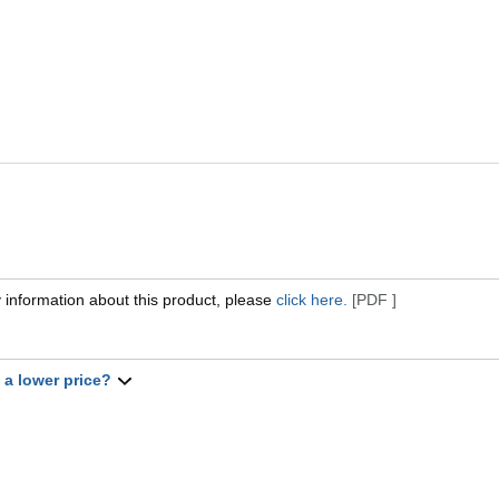
 information about this product, please
click here.
[PDF ]
t a lower price?