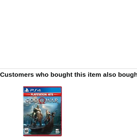
Customers who bought this item also bough