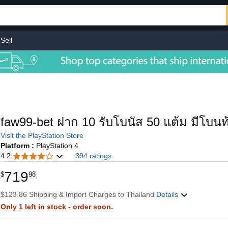
Sell
faw99-bet ฝาก 10 รับโบนัส 50 แต้ม มีโบนท้
Visit the PlayStation Store
Platform :
PlayStation 4
4.2
394 ratings
719
$
98
$123.86 Shipping & Import Charges to Thailand
Details
Only 1 left in stock - order soon.