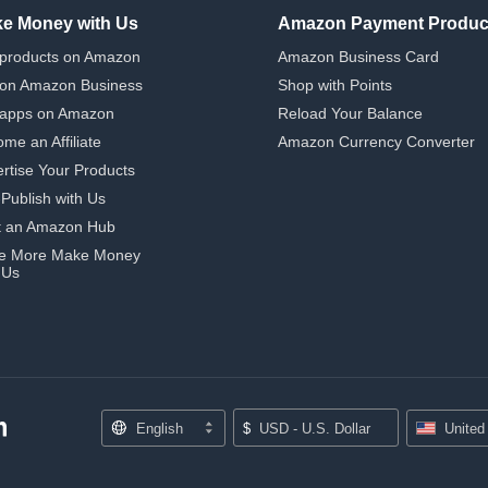
e Money with Us
Amazon Payment Produc
 products on Amazon
Amazon Business Card
 on Amazon Business
Shop with Points
 apps on Amazon
Reload Your Balance
me an Affiliate
Amazon Currency Converter
rtise Your Products
-Publish with Us
t an Amazon Hub
e More Make Money
 Us
English
$
USD - U.S. Dollar
United