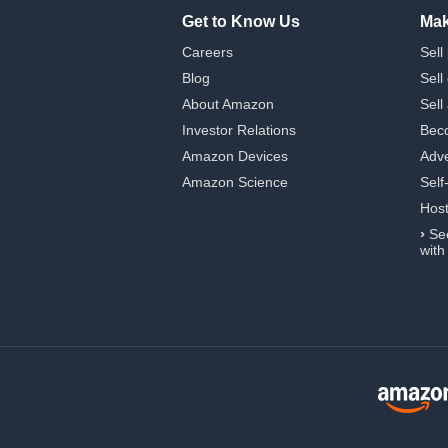
Get to Know Us
Mak
Careers
Sell
Blog
Sell
About Amazon
Sell
Investor Relations
Beco
Amazon Devices
Adve
Amazon Science
Self
Hos
›
Se
with