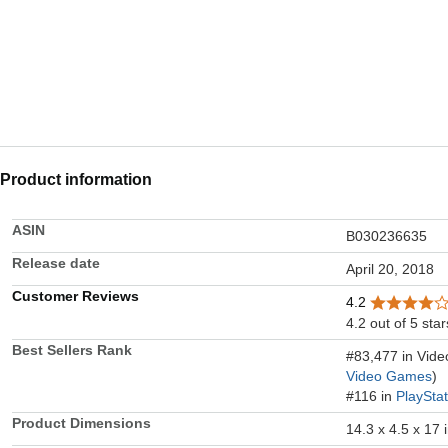
Product information
ASIN
B030236635
Release date
April 20, 2018
Customer Reviews
4.2
4.2 out of 5 star
Best Sellers Rank
#83,477 in Vid
Video Games
)
#116 in
PlaySta
Product Dimensions
14.3 x 4.5 x 17