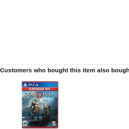
Customers who bought this item also bough