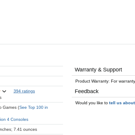
Warranty & Support
Product Warranty: For warranty
Feedback
394 ratings
s
Would you like to
tell us abou
eo Games (
See Top 100 in
tion 4 Consoles
 inches; 7.41 ounces