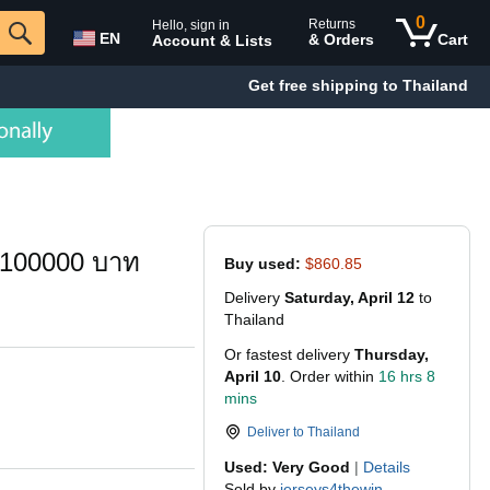
0
Returns
Hello, sign in
EN
& Orders
Cart
Account & Lists
Get free shipping to Thailand
ส 100000 บาท
Buy used:
$860.85
Delivery
Saturday, April 12
to
Thailand
Or fastest delivery
Thursday,
April 10
. Order within
16 hrs 8
mins
Deliver to
Thailand
Used: Very Good
|
Details
Sold by
jerseys4thewin