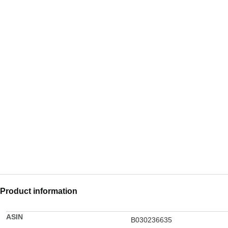
Product information
ASIN
B030236635