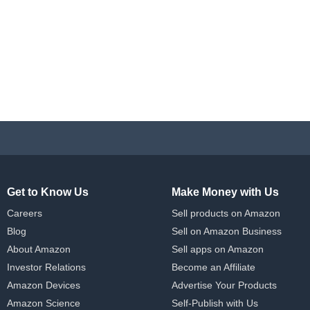
Get to Know Us
Make Money with Us
Careers
Sell products on Amazon
Blog
Sell on Amazon Business
About Amazon
Sell apps on Amazon
Investor Relations
Become an Affiliate
Amazon Devices
Advertise Your Products
Amazon Science
Self-Publish with Us