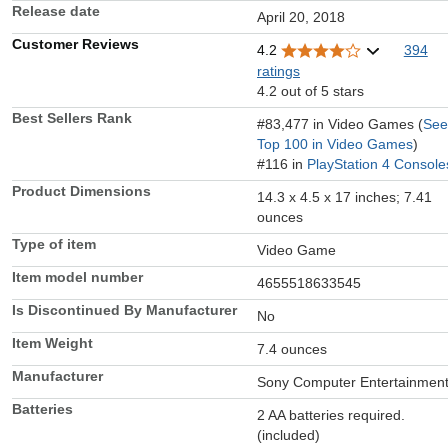
Release date
April 20, 2018
Customer Reviews
4.2
394
ratings
4.2 out of 5 stars
Best Sellers Rank
#83,477 in Video Games (
See
Top 100 in Video Games
)
#116 in
PlayStation 4 Console
Product Dimensions
14.3 x 4.5 x 17 inches; 7.41
ounces
Type of item
Video Game
Item model number
4655518633545
Is Discontinued By Manufacturer
No
Item Weight
7.4 ounces
Manufacturer
Sony Computer Entertainmen
Batteries
2 AA batteries required.
(included)