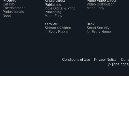
IMDbPro
Kindle Direct
Prime Video Direct
Get Info
Video Distribution
Publishing
Entertainment
Made Easy
Indie Digital & Print
Professionals
Publishing
Need
Made Easy
eero WiFi
Blink
Stream 4K Video
Smart Security
in Every Room
for Every Home
Conditions of Use
Privacy Notice
Cons
© 1996-2025, 