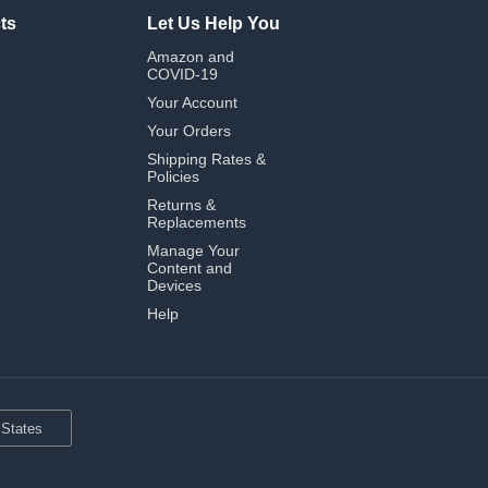
ts
Let Us Help You
Amazon and
COVID-19
Your Account
Your Orders
Shipping Rates &
Policies
Returns &
Replacements
Manage Your
Content and
Devices
Help
 States