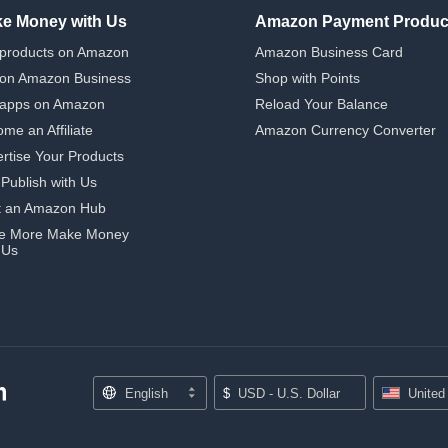
e Money with Us
Amazon Payment Produc
 products on Amazon
Amazon Business Card
 on Amazon Business
Shop with Points
 apps on Amazon
Reload Your Balance
me an Affiliate
Amazon Currency Converter
rtise Your Products
-Publish with Us
t an Amazon Hub
e More Make Money
 Us
English
$
USD - U.S. Dollar
United