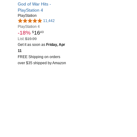
God of War Hits -
PlayStation 4
PlayStation
11,442
PlayStation 4
-18%
16
$
43
List:
$19.99
Get it as soon as
Friday, Apr
11
FREE Shipping on orders
over $35 shipped by Amazon