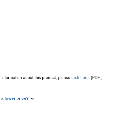
 information about this product, please
click here.
[PDF ]
t a lower price?