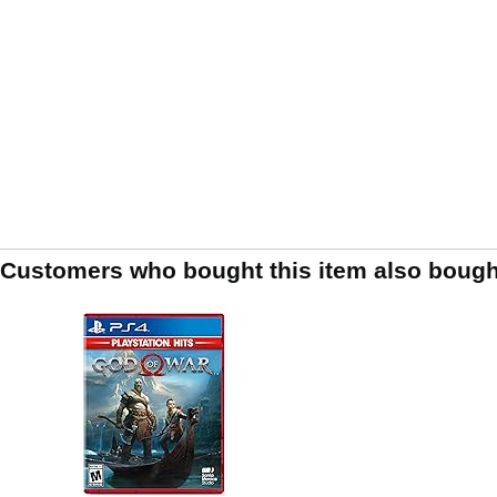
Customers who bought this item also bough