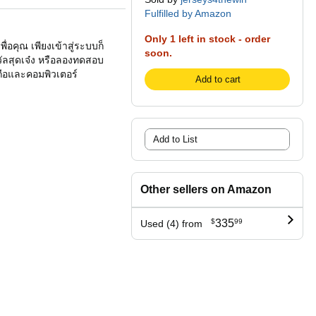
Fulfilled by Amazon
Only 1 left in stock - order
อคุณ เพียงเข้าสู่ระบบก็
soon.
ัลสุดเจ๋ง หรือลองทดสอบ
ถือและคอมพิวเตอร์
Add to cart
Add to List
Other sellers on Amazon
$
335
99
Used (4) from