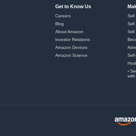
Get to Know Us
Mak
Careers
Sell
Blog
Sell
About Amazon
Sell
Investor Relations
Beco
Amazon Devices
Adve
Amazon Science
Self
Hos
›
Se
with