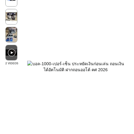
2 VIDEOS