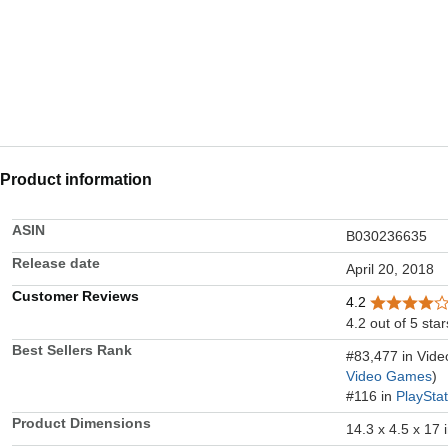
Product information
ASIN
B030236635
Release date
April 20, 2018
Customer Reviews
4.2
4.2 out of 5 star
Best Sellers Rank
#83,477 in Vid
Video Games
)
#116 in
PlaySta
Product Dimensions
14.3 x 4.5 x 17