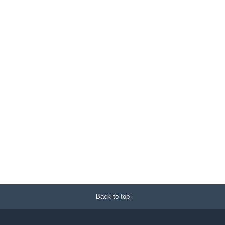
Back to top