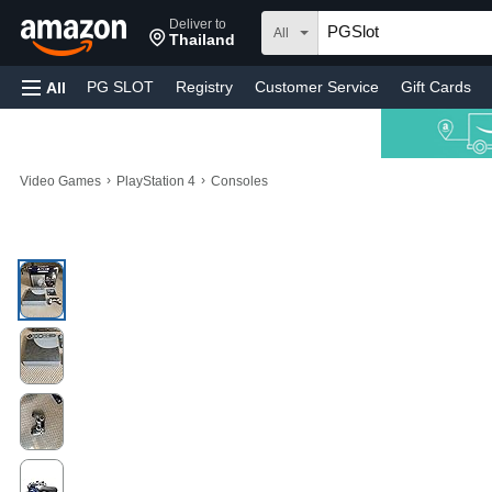
Deliver to
All
Thailand
PG SLOT
Registry
Customer Service
Gift Cards
All
›
›
Video Games
PlayStation 4
Consoles