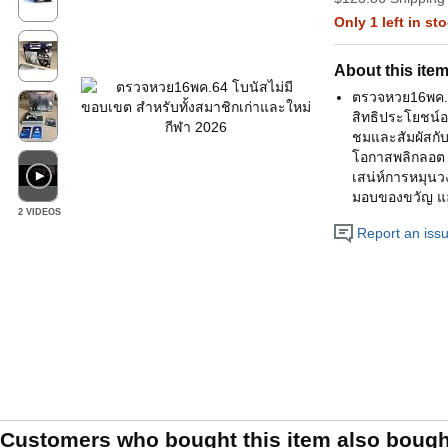
Only 1 left in st
About this ite
ตรวจหวย16พค.6
สิทธิประโยชน์อย
ชมและสัมผัสกับ
โอกาสพลิกลอต ร
เสน่ห์การหมุนวง
มอบของขวัญ แล
2 VIDEOS
Report an issue
Customers who bought this item also bough