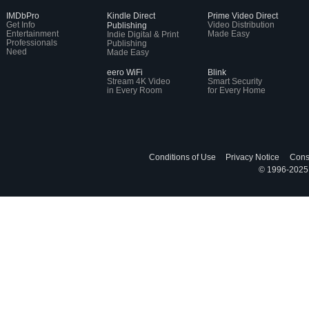
IMDbPro
Kindle Direct
Prime Video Direct
Get Info
Video Distribution
Publishing
Entertainment
Made Easy
Indie Digital & Print
Professionals
Publishing
Need
Made Easy
eero WiFi
Blink
Stream 4K Video
Smart Security
in Every Room
for Every Home
Conditions of Use
Privacy Notice
Cons
© 1996-2025, 