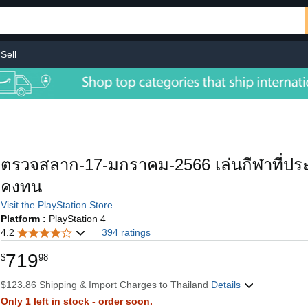
Sell
ตรวจสลาก-17-มกราคม-2566 เล่นกีฬาที่ปร
คงทน
Visit the PlayStation Store
Platform :
PlayStation 4
4.2
394 ratings
719
$
98
$123.86 Shipping & Import Charges to Thailand
Details
Only 1 left in stock - order soon.