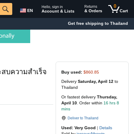
0
Returns
Hello, sign in
EN
& Orders
Cart
Account & Lists
Get free shipping to Thailand
ะสบความสำเร็จ
Buy used:
$860.85
Delivery
Saturday, April 12
to
Thailand
Or fastest delivery
Thursday,
April 10
. Order within
16 hrs 8
mins
Deliver to
Thailand
Used: Very Good
|
Details
Sold by
jerseys4thewin