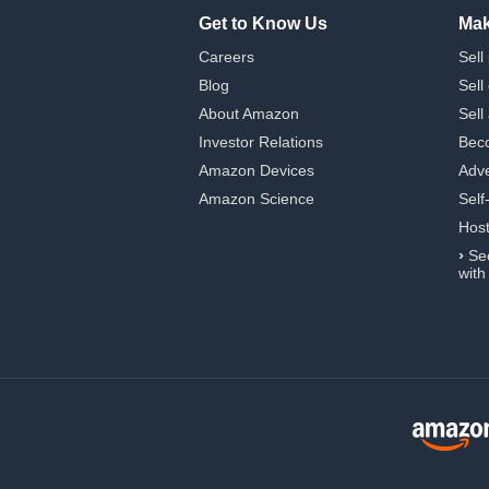
Get to Know Us
Mak
Careers
Sell
Blog
Sell
About Amazon
Sell
Investor Relations
Beco
Amazon Devices
Adve
Amazon Science
Self
Hos
›
Se
with