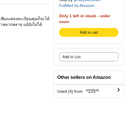
Fulfilled by Amazon
Only 1 left in stock - order
พียงแค่ลงทะเบียนคุณก็จะได้
soon.
ฬาหลากหลาย แม้ยังไม่ได้
Add to cart
Add to List
Other sellers on Amazon
$
335
99
Used (4) from