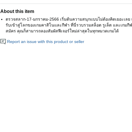
About this item
ตรวจสลาก-17-มกราคม-2566 เริ่มต้นความสนุกแบบไม่ต้องคิดเยอะเลย เ
รับเข้าสู่โลกของเกมคาสิโนและกีฬา ที่นี่รวบรวมสล็อต รูเล็ต และเกมกี
สมัคร คุณก็สามารถลองสัมผัสฟีเจอร์ใหม่ล่าสุดในทุกหมวดเกมได้
Report an issue with this product or seller