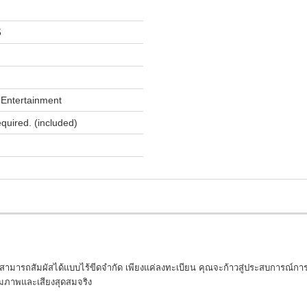
5
Entertainment
equired. (included)
สามารถสัมผัสได้แบบไร้ขีดจำกัด เพียงแค่ลงทะเบียน คุณจะก้าวสู่ประสบการณ์การ
ร้อมภาพและเสียงสุดสมจริง