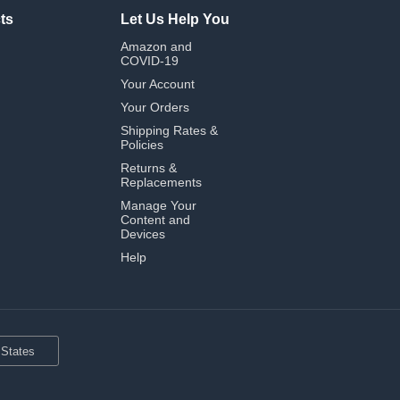
ts
Let Us Help You
Amazon and
COVID-19
Your Account
Your Orders
Shipping Rates &
Policies
Returns &
Replacements
Manage Your
Content and
Devices
Help
 States