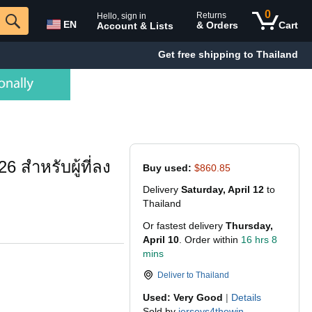
0
Returns
Hello, sign in
EN
& Orders
Cart
Account & Lists
Get free shipping to Thailand
 สำหรับผู้ที่ลง
Buy used:
$860.85
Delivery
Saturday, April 12
to
Thailand
Or fastest delivery
Thursday,
April 10
. Order within
16 hrs 8
mins
Deliver to
Thailand
Used: Very Good
|
Details
Sold by
jerseys4thewin