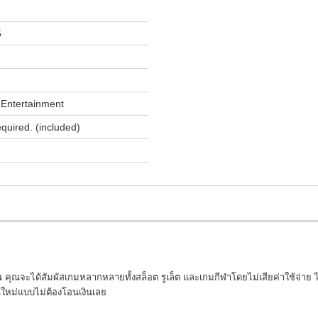
5
Entertainment
equired. (included)
 คุณจะได้สัมผัสเกมหลากหลายทั้งสล็อต รูเล็ต และเกมกีฬาโดยไม่เสียค่าใช้จ่าย 
์ใหม่แบบไม่ต้องโอนเงินเลย