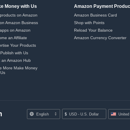
e Money with Us
Amazon Payment Produc
 products on Amazon
Amazon Business Card
 on Amazon Business
Shop with Points
 apps on Amazon
Reload Your Balance
me an Affiliate
Amazon Currency Converter
rtise Your Products
-Publish with Us
t an Amazon Hub
e More Make Money
 Us
English
$
USD - U.S. Dollar
United