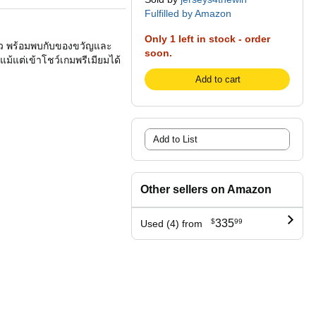
Fulfilled by Amazon
Only 1 left in stock - order
ียว พร้อมพบกับของขวัญและ
soon.
ม้แต่เข้าโชว์เกมพรีเมียมได้
Add to cart
Add to List
Other sellers on Amazon
$
335
99
Used (4) from