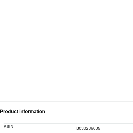
Product information
ASIN
B030236635