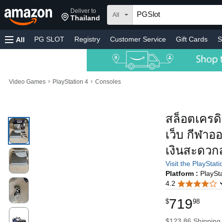
Deliver to
All
Thailand
PG SLOT
Registry
Customer Service
Gift Cards
S
All
›
›
Video Games
PlayStation 4
Consoles
สล็อตเครดิ
เว็บ กีฬาอ
เงินสะดวก
Visit the PlayStat
Platform :
PlaySt
4.2
719
$
98
$123.86 Shipping