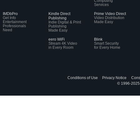
Computing
Services
IMDbPro
Kindle Direct
Prime Video Direct
Get Info
Video Distribution
Publishing
Entertainment
Made Easy
Indie Digital & Print
Professionals
Publishing
Need
Made Easy
eero WiFi
Blink
Stream 4K Video
Smart Security
in Every Room
for Every Home
Conditions of Use
Privacy Notice
Cons
© 1996-2025, 